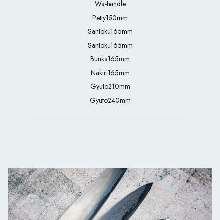
Wa-handle
Petty150mm
Santoku165mm
Santoku165mm
Bunka165mm
Nakiri165mm
Gyuto210mm
Gyuto240mm